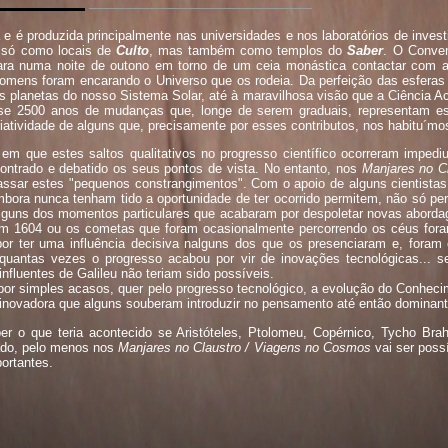
 e é produzida principalmente nas universidades e nos laboratórios de inve
 só como locais de
Culto
, mas também como templos do
Saber
. O Conve
para numa noite de outono em torno de um ceia monástica contactar com
ens foram encarando o Universo que os rodeia. Da perfeição das esferas de
 planetas do nosso Sistema Solar, até à maravilhosa visão que a Ciência Ac
uase 2500 anos de mudanças que, longe de serem graduais, representam es
criatividade de alguns que, precisamente por esses contributos, nos habitu´m
em que estes saltos qualitativos no progresso científico ocorreram imped
contrado e debatido os seus pontos de vista. No entanto, nos
Manjares no C
passar estes "pequenos constrangimentos". Com o apoio de alguns cientistas 
ora nunca tenham tido a oportunidade de ter ocorrido permitem, não só pe
lguns dos momentos particulares que acabaram por despoletar novas abord
m 1604 ou os cometas que foram ocasionalmente percorrendo os céus fo
or ter uma influência decisiva nalguns dos que os presenciaram e, foram
 quantas vezes o progresso acabou por vir de inovações tecnológicas... s
nfluentes de Galileu não teriam sido possíveis.
 por simples acasos, quer pelo progresso tecnológico, a evolução do Conhec
inovadora que alguns souberam introduzir no pensamento até então dominant
 o que teria acontecido se Aristóteles, Ptolomeu, Copérnico, Tycho Brah
ado, pelo menos nos
Manjares no Claustro / Viagens no Cosmos
vai ser possí
ortantes.