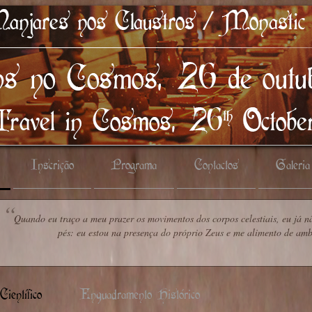
Inscrição
Programa
Contactos
Galeria
Quando eu traço a meu prazer os movimentos dos corpos celestiais, eu já n
pés: eu estou na presença do próprio Zeus e me alimento de amb
ientífico
Enquadramento Histórico