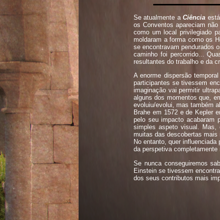
Se atualmente a
Ciência
está
os Conventos apareciam não
como um local privilegiado 
moldaram a forma como os Hom
se encontravam pendurados os
caminho foi percorrido... Q
resultantes do trabalho e da 
A enorme dispersão temporal 
participantes se tivessem en
imaginação vai permitir ultra
alguns dos momentos que, emb
evoluiu/evolui, mas também a
Brahe em 1572 e de Kepler e
pelo seu impacto acabaram p
simples aspeto visual. Mas,
muitas das descobertas mais i
No entanto, quer influenciada
da perspetiva completamente 
Se nunca conseguiremos saber
Einstein se tivessem encontr
dos seus contributos mais imp