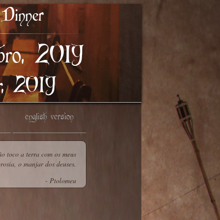
english version
ão toco a terra com os meus
rosia, o manjar dos deuses.
- Ptolomeu