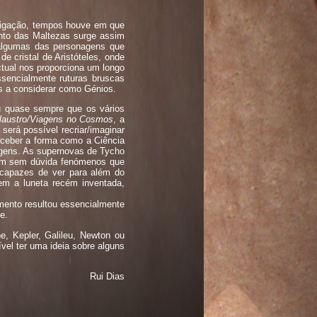
stigação, tempos houve em que
nto das Maltezas surge assim
 algumas das personagens que
 cristal de Aristóteles, onde
tual nos proporciona um longo
sencialmente ruturas bruscas
os a considerar como Génios.
iu quase sempre que os vários
laustro/Viagens no Cosmos
, a
será possível recriar/imaginar
rceber a forma como a Ciência
agens. As supernovas de Tycho
ram sem dúvida fenómenos que
 capazes de ver para além do
em a luneta recém inventada,
imento resultou essencialmente
e.
e, Kepler, Galileu, Newton ou
vel ter uma ideia sobre alguns
Rui Dias