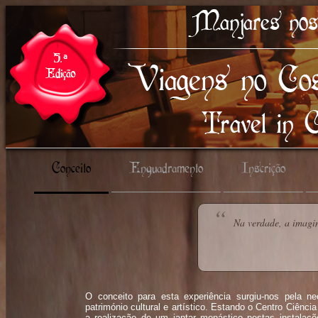
Conceito
Enquadramento
Inscrição
Na verdade, a imag
O conceito para esta experiência surgiu-nos pela n
património cultural e artístico. Estando o Centro Ciên
a realização de um jantar monástico nestas instalaçõ